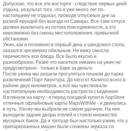
Допускаю, что все эти восторги - следствие первых дней
отдыха, результат того, что я уже много лет по-
настоящему не отдыхал, проводя отпускные дни за
разной ерундой без выезда из Самары. Все-таки отпуск
должен выключать из потока повседневности, а это
невозможно без смены местоположения, привычной
обстановки.
Ужин, как и положено в первый день у шведского стола,
оказался чрезмерно обильным. Не вижу смысла
перечислять все блюда. Все было вкусно и
разнообразно. Разве что напитков никаких на ужин не
предусмотрено - только в баре за деньги.
После ужина мы решили прогуляться пешком до парка
развлечений Порт Авентура. До него от Калипсо всего в
районе двух километров, а все мы чувствовали
настоятельную необходимость растрясти съеденное.
Взглянули на карту - я перед поездкой купил в AppStore
отличные офлайновые карты MapsWithMe - и двинулись
в путь. Улочку мы выбрали не самую удачную. На нее
выходили задние дворы отелей и стояло множество
мусорных баков. Да и тротуар был настолько узким, что у
припаркованных машин были сложены зеркала со