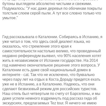
бутоны выглядели абсолютно чистыми и свежими.
Подумалось: "У нас даже деревья по обочинам покрыты
толстым слоем серой пыли. А тут все словно только что
умытое."
Гид рассказывала о Каталонии. Собираясь в Испанию, я
уже читал о том, что здесь свой диалект языка, но
оказалось, что стремление этого края к
самостоятельности настолько велико, что проведенный
недавно референдум выявил, что 90% населения хотят
жить в независимом от Испании государстве. На 2014
год намечено окончательное решение этого вопроса. У
Каталонии есть даже свой национальный домен в
интернете - cat. Так что не исключено, что буквально
через пару лет на отдых в Коста Дораду придется ехать
уже не в Испанию, а в Каталонию. Надеюсь, что они
сделают безвизовый режим для российских туристов.
Наш отель был четвертым по счету от Барселоны, и мы
даже успели немного вздремнуть под рассказ гида об
экскурсиях, предлагаемых Tez tour. Я ничего не имею